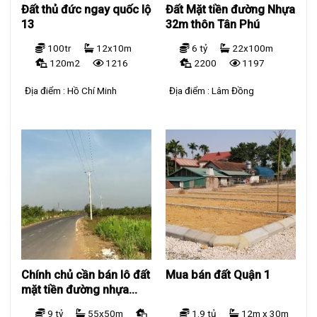
Đất thủ đức ngay quốc lộ
Đất Mặt tiền đường Nhựa
13
32m thôn Tân Phú
100tr
12x10m
6 tỷ
22x100m
120m2
1216
2200
1197
Địa điểm :
Hồ Chí Minh
Địa điểm :
Lâm Đồng
Chính chủ cần bán lô đất
Mua bán đất Quận 1
mặt tiền đường nhựa
thông liên huyện từ Tân
9 tỷ
55x50m
1.9 tủ
12m x 30m