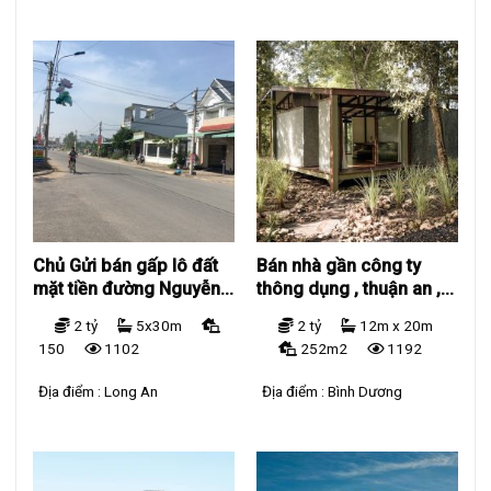
Chủ Gửi bán gấp lô đất
Bán nhà gần công ty
mặt tiền đường Nguyễn
thông dụng , thuận an ,
Trung Trực xã Long
Bình Dương
2 tỷ
5x30m
2 tỷ
12m x 20m
Cang
150
1102
252m2
1192
Địa điểm :
Long An
Địa điểm :
Bình Dương