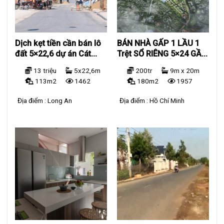
Dịch kẹt tiền cần bán lô
BÁN NHÀ GẤP 1 LẦU 1
đất 5×22,6 dự án Cát
Trệt SỔ RIÊNG 5×24 GẦN
Tường Phú Sinh
VĂN PHÒNG ẤP CHIÊU
13 triệu
5x22,6m
200tr
9m x 20m
LIÊU
113m2
1462
180m2
1957
Địa điểm :
Long An
Địa điểm :
Hồ Chí Minh