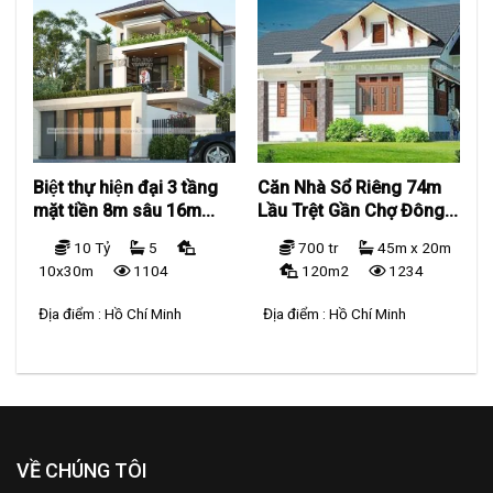
Biệt thự hiện đại 3 tầng
Căn Nhà Sổ Riêng 74m
mặt tiền 8m sâu 16m
Lầu Trệt Gần Chợ Đông
BT2216
Hòa
10 Tỷ
5
700 tr
45m x 20m
10x30m
1104
120m2
1234
Địa điểm :
Hồ Chí Minh
Địa điểm :
Hồ Chí Minh
VỀ CHÚNG TÔI