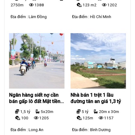
Hội Qua Đa Me
2750m
1388
123 m2
1202
Địa điểm :
Lâm Đồng
Địa điểm :
Hồ Chí Minh
Ngân hàng siết nợ cần
Nhà bán 1 trệt 1 lầu
bán gấp lô đất Mặt tiền
đường tân an giá 1,3 tỷ
đường Quốc Lộ 50 giá
1,5 tỷ
5x20m
5 tỷ
20m x 30m
1,5 tỷ
100
1205
125m
1157
Địa điểm :
Long An
Địa điểm :
Bình Dương