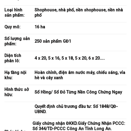
Loại hình
Shophouse, nhà phố, nền shophouse, nền nhà
sản phẩm:
phố
Quy mô:
16 ha
Số lượng sản
250 sản phẩm GĐ1
phẩm:
Diện tích
4 x 20, 5 x 16, 5 x 18, 5 x 20, 6 x 20…..
phân lô:
Hạ tầng nội
Hoàn chỉnh, điện âm nước máy, chiếu sáng, vỉa
khu:
hè và cây xanh
Hình thức sở
Sổ Hồng/ Sổ Đỏ Từng Nền Công Chứng Ngay
hữu:
Quyết định chủ trương đầu tư: Số 1848/QĐ-
UBND.
Giấy chứng nhận ĐKKD.Giấy Chứng Nhận PCCC:
Số 344/TD-PCCC Công An Tỉnh Long An.