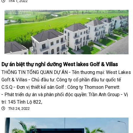
Th4 1, 2022
Dự án biệt thự nghỉ dưỡng West lakes Golf & Villas
THÔNG TIN TỔNG QUAN DỰ ÁN ╴Tên thương mại: West Lakes
Goft & Villas ╴Chủ đầu tư: Công ty cổ phần đầu tư quốc tế
C.S.Q ╴Đơn vị thiết kế sân Golf : Công ty Thomson Perrett
╴Phát triển dự án và phân phối độc quyền: Trần Anh Group ╴Vị
trí: 145 Tỉnh Lộ 822,
Th3 24, 2022